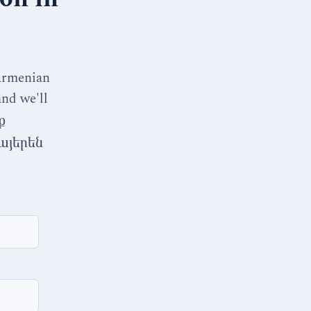
 Armenian
and we'll
ք
այերեն