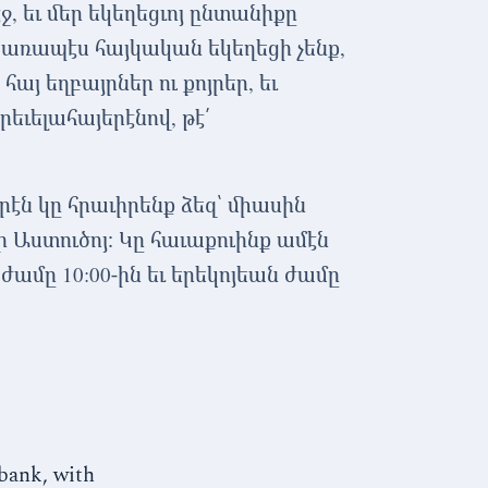
էջ, եւ մեր եկեղեցւոյ ընտանիքը
ցառապէս հայկական եկեղեցի չենք,
հայ եղբայրներ ու քոյրեր, եւ
րեւելահայերէնով, թէ՛
օրէն կը հրաւիրենք ձեզ՝ միասին
 Աստուծոյ։ Կը հաւաքուինք ամէն
ամը 10:00-ին եւ երեկոյեան ժամը
bank, with