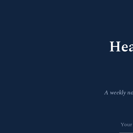
Hea
A weekly no
Nam
Email