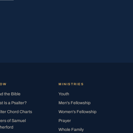
ROW
MINISTRIES
d the Bible
Youth
t Is a Psalter?
Men's Fellowship
lter Chord Charts
Women's Fellowship
ters of Samuel
Prayer
herford
Whole Family