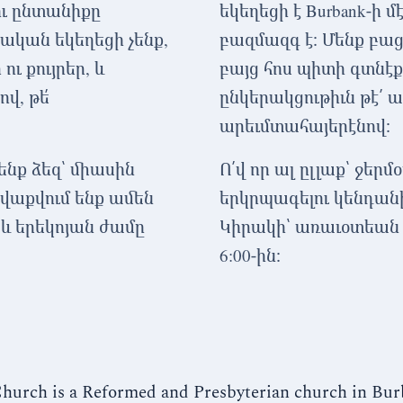
ցու ընտանիքը
եկեղեցի է Burbank-ի մ
ական եկեղեցի չենք,
բազմազգ է։ Մենք բա
ւ քույրեր, և
բայց հոս պիտի գտնէք 
վ, թե՛
ընկերակցութիւն թէ՛ ա
արեւմտահայերէնով։
 ենք ձեզ՝ միասին
Ո՛վ որ ալ ըլլաք՝ ջերմ
վաքվում ենք ամեն
երկրպագելու կենդանի
 և երեկոյան ժամը
Կիրակի՝ առաւօտեան ժ
6:00-ին։
hurch is a Reformed and Presbyterian church in Bur