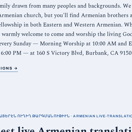
amily drawn from many peoples and backgrounds. We 
rmenian church, but you'll find Armenian brothers a
fellowship in both Eastern and Western Armenian. W
re warmly welcome to come and worship the living God
every Sunday — Morning Worship at 10:00 AM and E
 6:00 PM — at 160 S Victory Blvd, Burbank, CA 9150
TIONS →
ԱՅԵՐԷՆ ՈՒՂԻՂ ԹԱՐԳՄԱՆՈՒԹԻՒՆ · ARMENIAN LIVE-TRANSLATI
est live Armenian translati