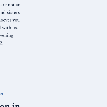
are not an
nd sisters
hoever you
 with us.
vening
2.
ON
on in