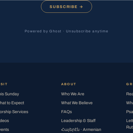
SUBSCRIBE →
Powered by Ghost · Unsubscribe anytime
ISIT
ABOUT
G
his Sunday
Who We Are
Rea
hat to Expect
What We Believe
Wha
orship Services
FAQs
Psa
ideos
Leadership & Staff
Let
Rut
vents
Հայերէն
· Armenian