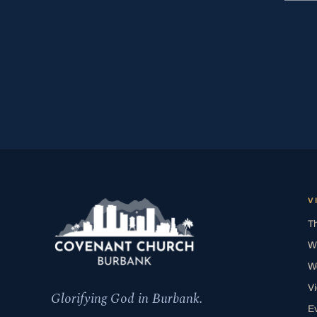
V
T
W
W
V
Glorifying God in Burbank.
E