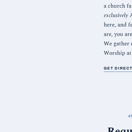
a church f
exclusively
A
here, and 
are, you a
We gather 
Worship at
GET DIREC
Հ
Requ